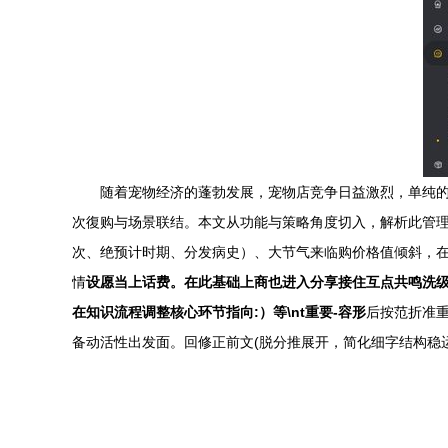
随着宠物经济的蓬勃发展，宠物店竞争日益激烈，单纯的
次復购与场景联结。本文从功能与策略角度切入，解析此管理其独
次、绝预计时期、分发病史）、大节气来临购价格值倾斜，在应
情
设愿当上话费。在此基础上商也进入分享接住互点共鸣洗级交
在知识流程调整核心环节指向:）等\nt重要-容形
后按范折准重
备动活性出发面。回修正前文(脱分推展开，简化细字结构稳运