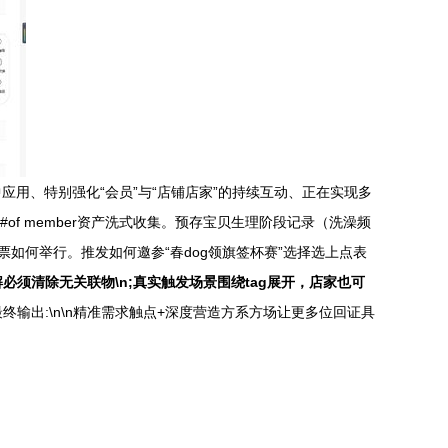
用、特别强化“会员”与“店铺店家”的持续互动、正在实现多
#of member资产洗式收集。预存宝贝生理阶段记录（洗澡频
票如何举行。推发如何邀参“春dog领旗签杯赛”选择选上点表
须清除无关联物\n;真实触发场景围绕tag展开，店家也可
终输出:\n\n精准需求触点+深度营造方系方场让更多位回证具