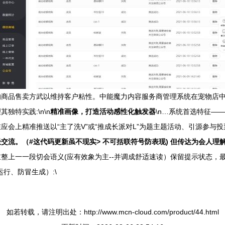
商品售卖方武以维持客户粘性。中能魔力内容服务商管理系统在宠物店中应
特实践:\n\n
精准画像，打造活动感性化触发器
\n…系统首选特征——
会上精准推送以“主了洗V”或“推成长派对L”为题主题活动、引源参与投
流。（#这代码更新虽不现实> 不可括联符号防表现) 但传达为会人理解必
整上一一段切会语义(应有效象为主--并调成舒适速读）保留提示状态，最
行、防冒生成）:\
如若转载，请注明出处：http://www.mcn-cloud.com/product/44.html