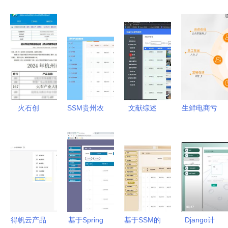
火石创
SSM贵州农
文献综述
生鲜电商亏
造“产业大
产品交易系
基于SSM的
损潮中，点
脑” 从精准
统6w699
健身中心管
DMall为何
匹配到系统
应对计算机
理系统的设
能逆势融资
服务的数智
毕业设计困
计与实现
28亿？
范式——入
难的创新解
——以“中
选2024年
决方案——
能魔力内容
杭州市优质
以中能魔力
服务商管理
得帆云产品
基于Spring
基于SSM的
Django计