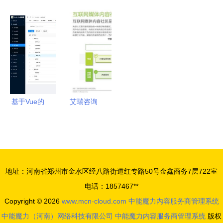
产品推荐目
内容服务商
系统”为例
更新日志
Boot 698的
好又多百货
算机毕业设
录与“中能
管理系统为
20201024
图书管理系
商业广场自
计 汽配管
魔力”案例
例
中能魔力内
统 中能魔
助收银操作
理系统与中
剖析
容服务商管
力内容服务
系统设计与
能魔力内容
理系统全新
商管理的核
实现
服务商管理
升级
心设计
系统的设计
与实现
基于Vue的
艾瑞咨询
内容管理系
《2020年
统 CSDN与
中国互联网
中能魔力内
媒体内容社
容服务商管
区模式发展
地址：河南省郑州市金水区经八路街道红专路50号金鑫商务7层722室
理系统实践
研究报告》
电话：1857467**
解析
解读 魔力
Copyright © 2026
www.mcn-cloud.com
中能魔力内容服务商管理系统
内容服务商
中能魔力（河南）网络科技有限公司
中能魔力内容服务商管理系统
版权
管理系统的