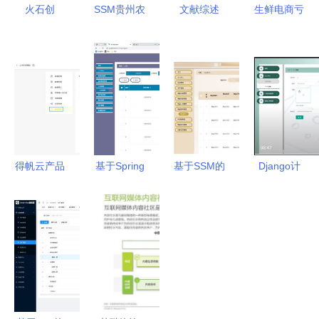
火石创
SSM贵州农
文献综述
生鲜电商亏
造“产业大
产品交易系
基于SSM的
损潮中，点
脑” 从精准
统6w699
健身中心管
DMall为何
匹配到系统
应对计算机
理系统的设
能逆势融资
服务的数智
毕业设计困
计与实现
28亿？
范式——入
难的创新解
——以“中
选2024年
决方案——
能魔力内容
杭州市优质
以中能魔力
服务商管理
得帆云产品
基于Spring
基于SSM的
Django计
产品推荐目
内容服务商
系统”为例
更新日志
Boot 698的
好又多百货
算机毕业设
录与“中能
管理系统为
20201024
图书管理系
商业广场自
计 汽配管
魔力”案例
例
中能魔力内
统 中能魔
助收银操作
理系统与中
剖析
容服务商管
力内容服务
系统设计与
能魔力内容
理系统全新
商管理的核
实现
服务商管理
升级
心设计
系统的设计
与实现