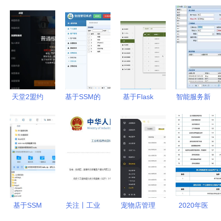
天堂2盟约
基于SSM的
基于Flask
智能服务新
战盟系统详
物流管理系
框架的寝室
时代 畅信
解 战盟的
统 中能魔
综合管理系
达物业呼叫
用途与核心
力内容服务
统设计与实
中心系统引
机制
商管理系统
现——以中
领温馨体验
的实现与设
学魔力内容
升级
计
服务商管理
为扩展模块
基于SSM
关注丨工业
宠物店管理
2020年医
Vue的宾馆
数据分类分
系统在会员
疗器械产品