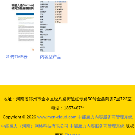
客房管理系
级指南近日
活动中如何
分类结果汇
统设计与实
首发 数据
激发会员与
总 中能魔
现
管理工作实
宠物店的互
力内容服务
践深耕揭开
动——中能
商管理系统
新篇章
魔力内容服
的应用与分
务商管理系
析
科箭TMS云
内容型产品
统探析
强势入选
中分类管理
Gartner
的分析与设
TMS魔力象
计——中能
限，中能魔
魔力内容服
地址：河南省郑州市金水区经八路街道红专路50号金鑫商务7层722室
力内容服务
务商管理系
电话：1857467**
商引领行业
统实践
Copyright © 2026
www.mcn-cloud.com
中能魔力内容服务商管理系统
新标杆
中能魔力（河南）网络科技有限公司
中能魔力内容服务商管理系统
版权
所有
Sitemap